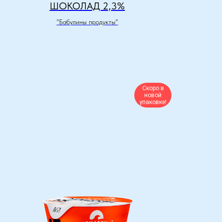
ШОКОЛАД 2,3%
"Бабулины продукты"
Скоро в
новой
упаковке!