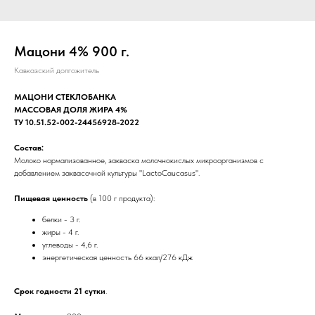
Мацони 4% 900 г.
Кавказский долгожитель
МАЦОНИ СТЕКЛОБАНКА
МАССОВАЯ ДОЛЯ ЖИРА 4%
ТУ 10.51.52-002-24456928-2022
Состав:
Молоко нормализованное, закваска молочнокислых микроорганизмов с
добавлением заквасочной культуры "LactoCaucasus".
Пищевая ценность
(в 100 г продукта):
белки - 3 г.
жиры - 4 г.
углеводы - 4,6 г.
энергетическая ценность 66 ккал/276 кДж
Срок годности 21 сутки
.