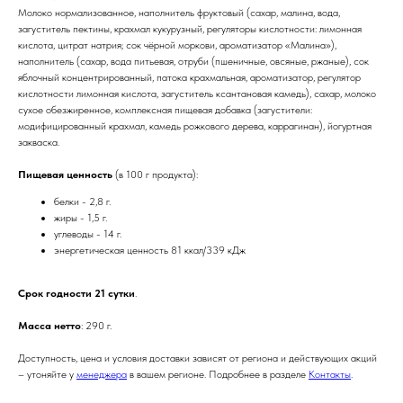
Молоко нормализованное, наполнитель фруктовый (сахар, малина, вода,
загуститель пектины, крахмал кукурузный, регуляторы кислотности: лимонная
кислота, цитрат натрия; сок чёрной моркови, ароматизатор «Малина»),
наполнитель (сахар, вода питьевая, отруби (пшеничные, овсяные, ржаные), сок
яблочный концентрированный, патока крахмальная, ароматизатор, регулятор
кислотности лимонная кислота, загуститель ксантановая камедь), сахар, молоко
сухое обезжиренное, комплексная пищевая добавка (загустители:
модифицированный крахмал, камедь рожкового дерева, каррагинан), йогуртная
закваска.
Пищевая ценность
(в 100 г продукта):
белки - 2,8 г.
жиры - 1,5 г.
углеводы - 14 г.
энергетическая ценность 81 ккал/339 кДж
Срок годности 21 сутки
.
Масса нетто
: 290 г.
Доступность, цена и условия доставки зависят от региона и действующих акций
– утоняйте у
менеджера
в вашем регионе. Подробнее в разделе
Контакты
.