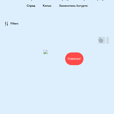
Спред
Катык
Заменитель йогурта
Filters
Новинка!