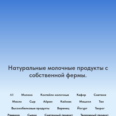
Натуральные молочные продукты с
собственной фермы.
All
Молоко
Коктейли молочные
Кефир
Сметана
Масло
Сыр
Айран
Каймак
Мацони
Тан
Высокобелковые продукты
Варенец
Йогурт
Творог
Ряженка
Сырки
Сметанный продукт
Творожный продукт