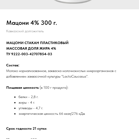
Мацони 4% 300 г.
Кавказский долгожитель
МАЦОНИ СТАКАН ПЛАСТИКОВЫЙ
МАССОВАЯ ДОЛЯ ЖИРА 4%
ТУ 9222-003-42707854-03
Состав:
Молоко нормализованное, закваска молочнокислых микроорганизмов с
добавлением заквасочной культуры "LactoCaucasus".
Пищевая ценность
(в 100 г продукта):
белки - 2,8 г.
жиры - 4 г.
углеводы - 4,7 г.
энергетическая ценность 66 ккал/276 кДж
Срок годности 21 сутки
.