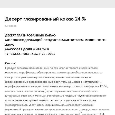
Десерт глазированный какао 24 %
Милёнка
ДЕСЕРТ ГЛАЗИРОВАННЫЙ КАКАО
МОЛОКОСОДЕРЖАЩИЙ ПРОДУКТ С ЗАМЕНИТЕЛЕМ МОЛОЧНОГО
ЖИРА
МАССОВАЯ ДОЛЯ ЖИРА 24 %
ТУ 10.51.56 - 003 - 46576126 - 2005
Состав:
Продукт белковый произведенный по технологии творога с заменителем
молочного жира [молоко обезжиренное, молоко сухое обезжиренное, пахта,
сыворотка сухая деминерализованная, заменитель молочного жира
(рафинированные дезодорированные растительные масла в натуральном и
модифицированном виде, антиокислитель концентрат смеси токоферолов Е306,
комплексная пищевая добавка (нерастворимые пищевые волокна (смесь
цитрусовых, овсяных, ячменных), растворимые пищевые инулиновые волокна их
производные, декстрины), закваска на чистых культурах молочнокислых
микроорганизмов, уплотнитель хлорид кальция, молокосвертывающий
ферментный препарат животного происхождения пепсин], сахар, какао-порошок,
комплексная пищевая добавка: стабилизатор комплексный [эмульгатор Е1414,