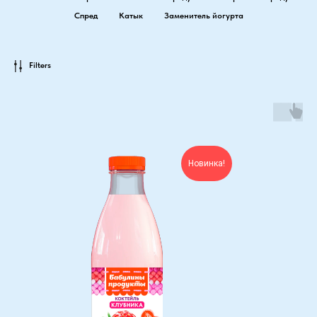
Спред
Катык
Заменитель йогурта
Filters
Новинка!