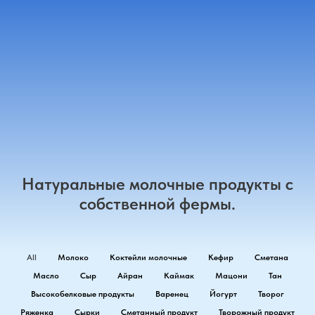
Натуральные молочные продукты с
собственной фермы.
All
Молоко
Коктейли молочные
Кефир
Сметана
Масло
Сыр
Айран
Каймак
Мацони
Тан
Высокобелковые продукты
Варенец
Йогурт
Творог
Ряженка
Сырки
Сметанный продукт
Творожный продукт