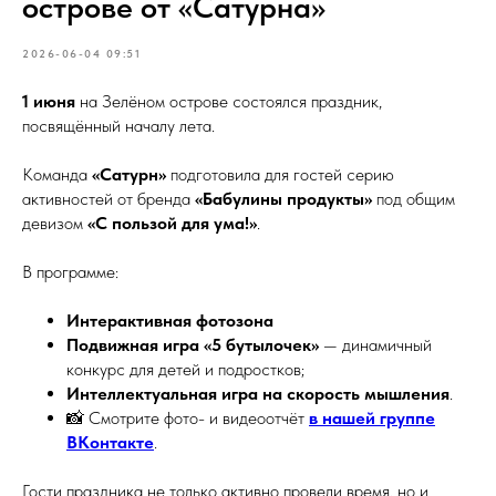
острове от «Сатурна»
2026-06-04 09:51
1 июня
на Зелёном острове состоялся праздник,
посвящённый началу лета.
Команда
«Сатурн»
подготовила для гостей серию
активностей от бренда
«Бабулины продукты»
под общим
девизом
«С пользой для ума!»
.
В программе:
Интерактивная фотозона
Подвижная игра «5 бутылочек»
— динамичный
конкурс для детей и подростков;
Интеллектуальная игра на скорость мышления
.
📸 Смотрите фото- и видеоотчёт
в нашей группе
ВКонтакте
.
Гости праздника не только активно провели время, но и